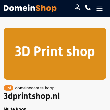
3D Print shop
.nl
domeinnaam te koop:
3dprintshop.nl
Nu te koop