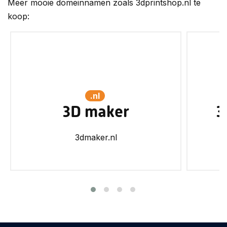
Meer mooie domeinnamen zoals 3dprintshop.nl te
koop:
.nl
3D maker
3
3dmaker.nl