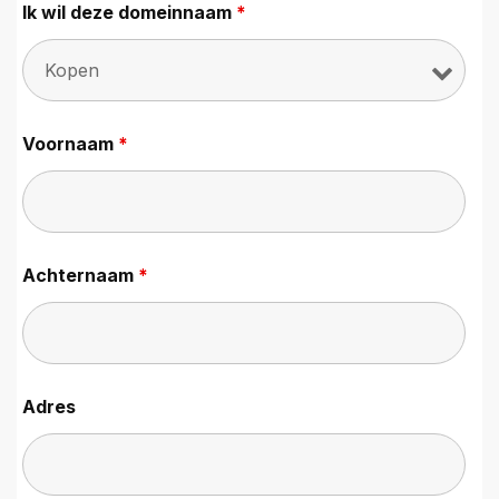
Ik wil deze domeinnaam
*
Voornaam
*
Achternaam
*
Adres