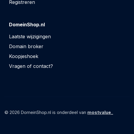
Registreren
DomeinShop.nl
Laatste wijzigingen
Domain broker
Koopjeshoek
Vragen of contact?
© 2026 DomeinShop.nl is onderdeel van
mostvalue_