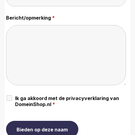
Bericht/opmerking
*
Ik ga akkoord met de privacyverklaring van
DomeinShop.nl
*