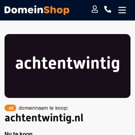
achtentwintig
.nl
domeinnaam te koop:
achtentwintig.nl
Nu te koop