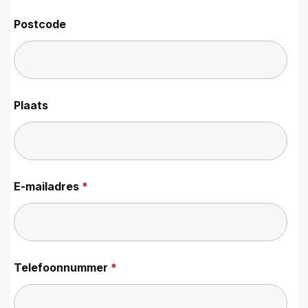
Postcode
Plaats
E-mailadres
*
Telefoonnummer
*