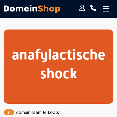
anafylactische
shock
.nl
domeinnaam te koop: