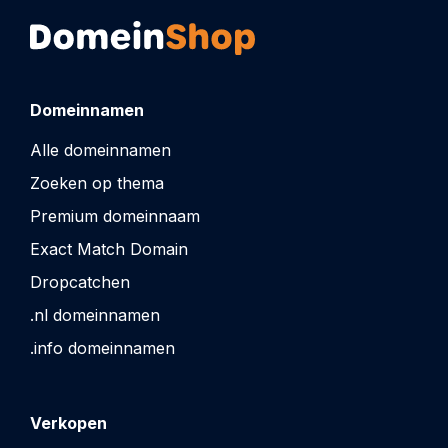
Domeinnamen
Alle domeinnamen
Zoeken op thema
Premium domeinnaam
Exact Match Domain
Dropcatchen
.nl domeinnamen
.info domeinnamen
Verkopen