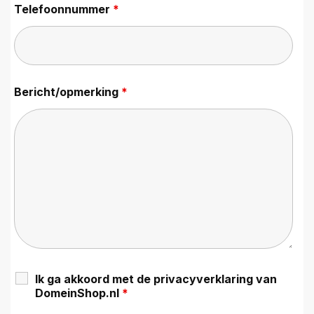
Telefoonnummer
*
Bericht/opmerking
*
Ik ga akkoord met de privacyverklaring van
DomeinShop.nl
*