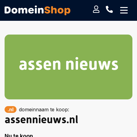
assen nieuws
.nl
domeinnaam te koop:
assennieuws.nl
Nu te koop