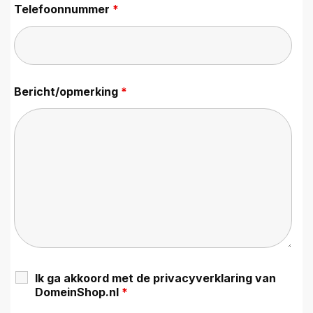
Telefoonnummer
*
Bericht/opmerking
*
Ik ga akkoord met de privacyverklaring van
DomeinShop.nl
*