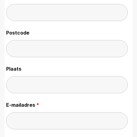
Postcode
Plaats
E-mailadres
*