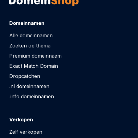
Domeinnamen
Alle domeinnamen
Zoeken op thema
Premium domeinnaam
Exact Match Domain
Dropcatchen
.nl domeinnamen
.info domeinnamen
Verkopen
Zelf verkopen