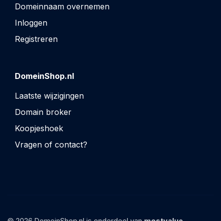
Domeinnaam overnemen
Inloggen
Registreren
DomeinShop.nl
Laatste wijzigingen
Domain broker
Koopjeshoek
Vragen of contact?
© 2026 DomeinShop.nl is onderdeel van
mostvalue_