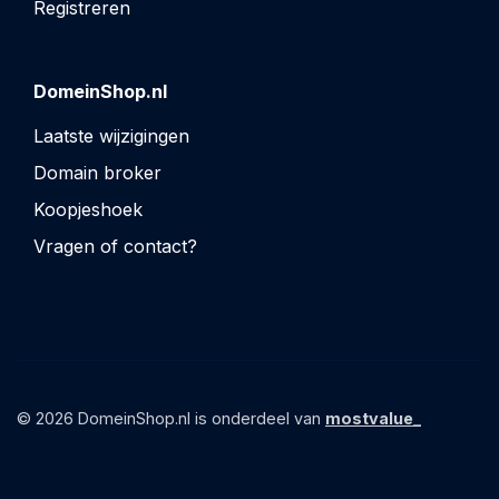
Registreren
DomeinShop.nl
Laatste wijzigingen
Domain broker
Koopjeshoek
Vragen of contact?
© 2026 DomeinShop.nl is onderdeel van
mostvalue_