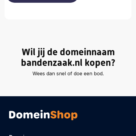
Wil jij de domeinnaam
bandenzaak.nl kopen?
Wees dan snel of doe een bod.