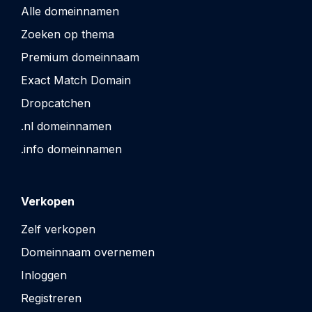
Alle domeinnamen
Zoeken op thema
Premium domeinnaam
Exact Match Domain
Dropcatchen
.nl domeinnamen
.info domeinnamen
Verkopen
Zelf verkopen
Domeinnaam overnemen
Inloggen
Registreren