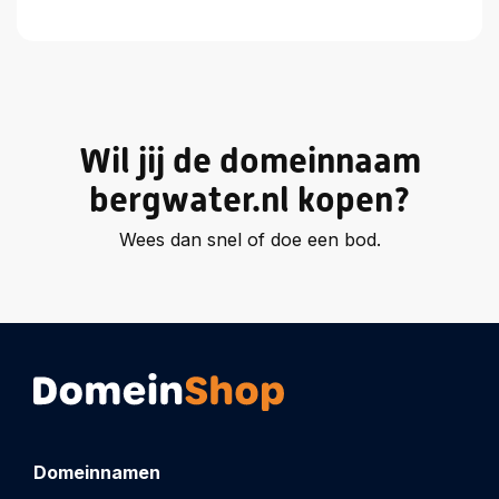
Wil jij de domeinnaam
bergwater.nl kopen?
Wees dan snel of doe een bod.
Domeinnamen