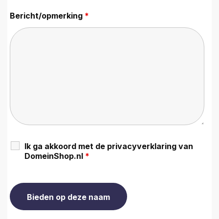
Bericht/opmerking
*
Ik ga akkoord met de privacyverklaring van
DomeinShop.nl
*