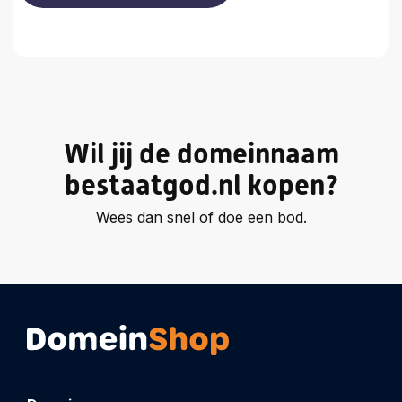
Wil jij de domeinnaam
bestaatgod.nl kopen?
Wees dan snel of doe een bod.