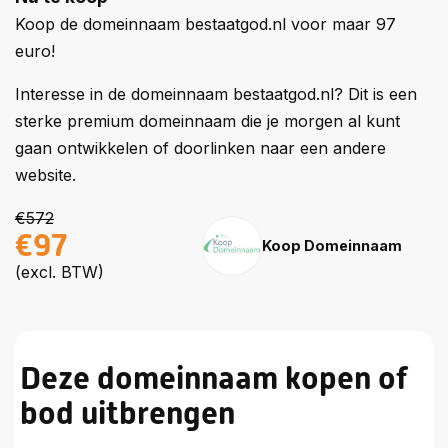
Koop de domeinnaam bestaatgod.nl voor maar 97
euro!
Interesse in de domeinnaam bestaatgod.nl? Dit is een
sterke premium domeinnaam die je morgen al kunt
gaan ontwikkelen of doorlinken naar een andere
website.
€572
€97
Koop Domeinnaam
(excl. BTW)
Deze domeinnaam kopen of
bod uitbrengen