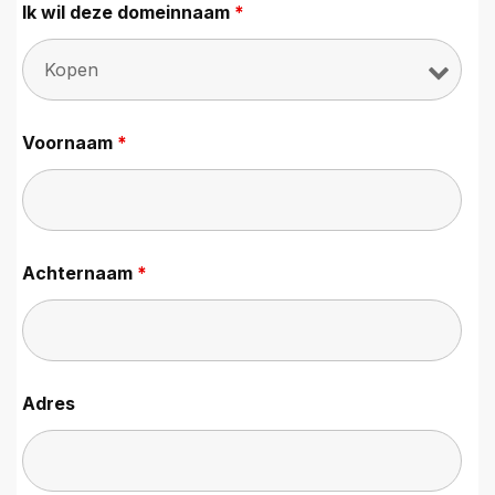
Ik wil deze domeinnaam
*
Voornaam
*
Achternaam
*
Adres