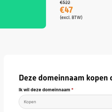
€522
€47
(excl. BTW)
Deze domeinnaam kopen o
Ik wil deze domeinnaam
*