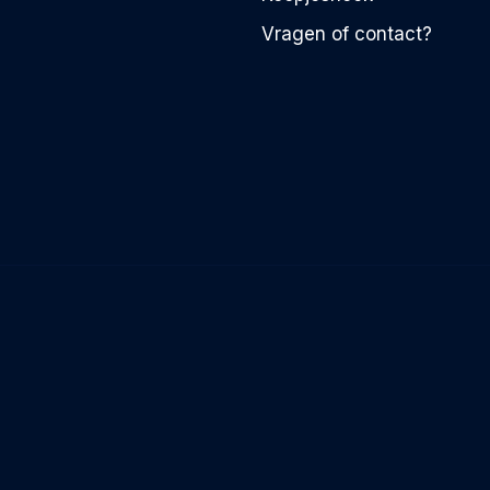
Vragen of contact?