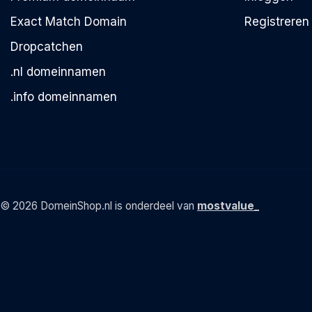
Exact Match Domain
Registreren
Dropcatchen
.nl domeinnamen
.info domeinnamen
© 2026 DomeinShop.nl is onderdeel van
mostvalue_