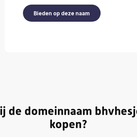
jij de domeinnaam bhvhesj
kopen?