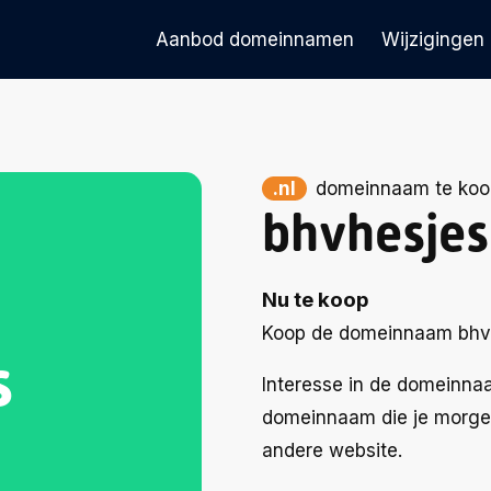
Aanbod domeinnamen
Wijzigingen
.nl
domeinnaam te koo
bhvhesjes
Nu te koop
Koop de domeinnaam bhvh
s
Interesse in de domeinnaa
domeinnaam die je morgen
andere website.