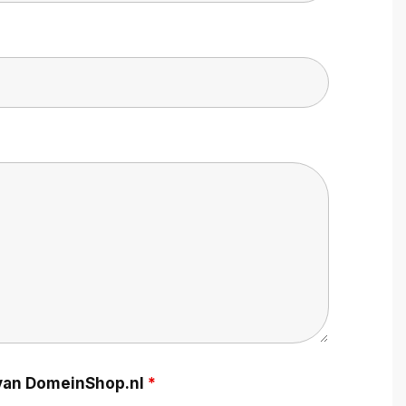
g van DomeinShop.nl
*