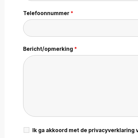
Telefoonnummer
*
Bericht/opmerking
*
Ik ga akkoord met de privacyverklarin