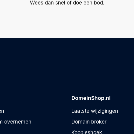
Wees dan snel of doe een bod.
DomeinShop.nl
en
Laatste wijzigingen
m overnemen
Domain broker
Koopjeshoek