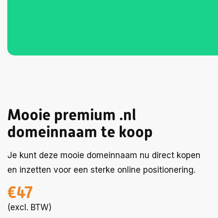
Mooie premium .nl
domeinnaam te koop
Je kunt deze mooie domeinnaam nu direct kopen
en inzetten voor een sterke online positionering.
€47
(excl. BTW)