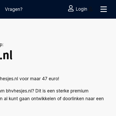
Login
Vragen?
p:
.nl
esjes.nl voor maar 47 euro!
m bhvhesjes.nl? Dit is een sterke premium
 al kunt gaan ontwikkelen of doorlinken naar een