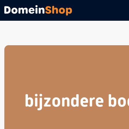
bijzondere b