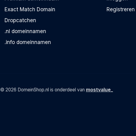
Exact Match Domain
Registreren
Dropcatchen
.nl domeinnamen
.info domeinnamen
© 2026 DomeinShop.nl is onderdeel van
mostvalue_