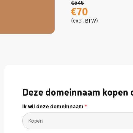
€545
€70
(excl. BTW)
Deze domeinnaam kopen o
Ik wil deze domeinnaam
*