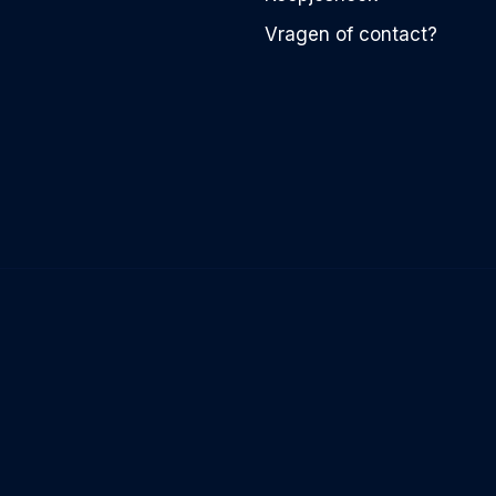
Vragen of contact?