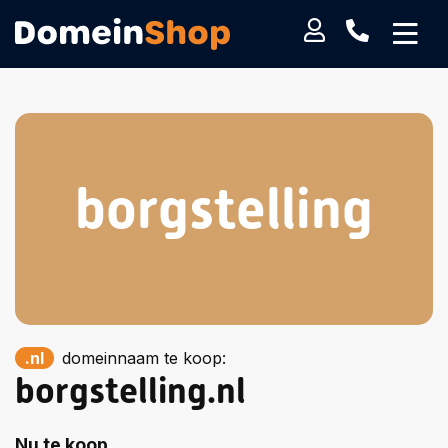
borgstelling
.nl
domeinnaam te koop:
borgstelling.nl
Nu te koop