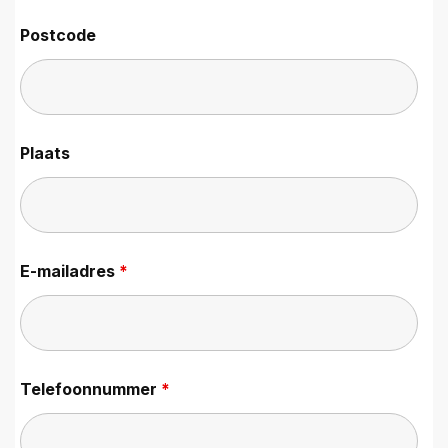
Postcode
Plaats
E-mailadres
*
Telefoonnummer
*