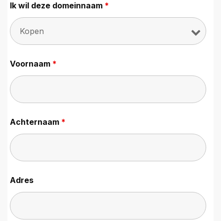
Ik wil deze domeinnaam
*
Voornaam
*
Achternaam
*
Adres