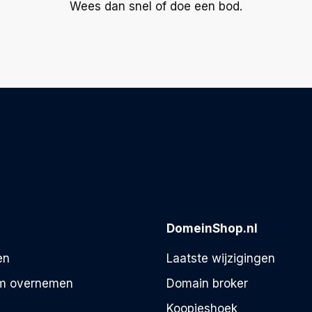
Wees dan snel of doe een bod.
DomeinShop.nl
en
Laatste wijzigingen
m overnemen
Domain broker
Koopjeshoek