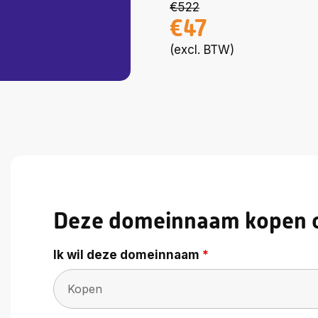
€522
€47
(excl. BTW)
Deze domeinnaam kopen o
Ik wil deze domeinnaam
*