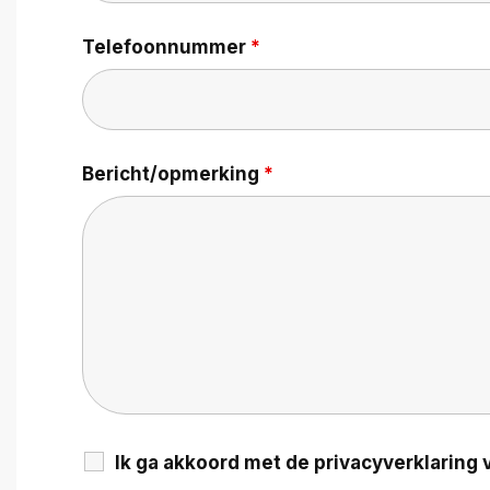
Telefoonnummer
*
Bericht/opmerking
*
Ik ga akkoord met de privacyverklarin