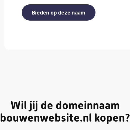
Wil jij de domeinnaam
bouwenwebsite.nl kopen