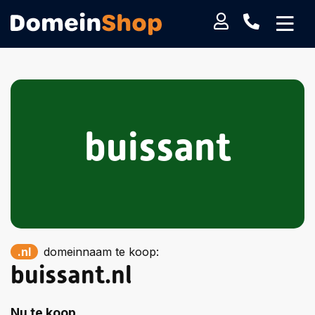
buissant
.nl
domeinnaam te koop:
buissant.nl
Nu te koop