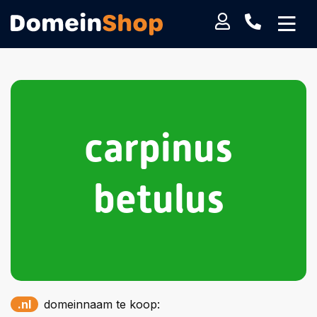
carpinus
betulus
.nl
domeinnaam te koop: