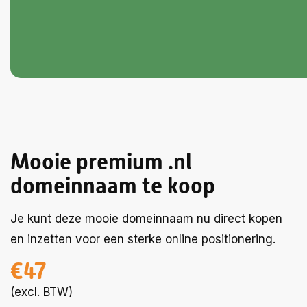
Mooie premium .nl
domeinnaam te koop
Je kunt deze mooie domeinnaam nu direct kopen
en inzetten voor een sterke online positionering.
€47
(excl. BTW)