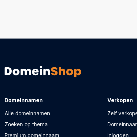
Domeinnamen
Verkopen
Alle domeinnamen
Zelf verkop
Zoeken op thema
Domeinnaa
Premium domeinnaam
Inloggen