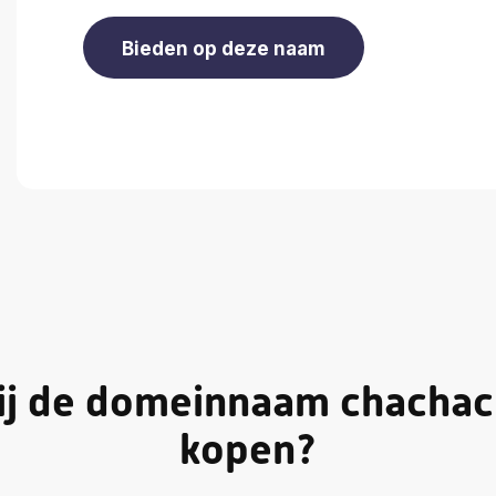
jij de domeinnaam chachac
kopen?