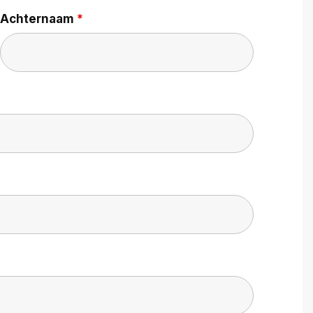
Achternaam
*