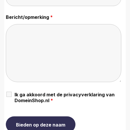
Bericht/opmerking
*
Ik ga akkoord met de privacyverklaring van
DomeinShop.nl
*