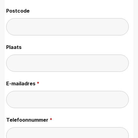
Postcode
Plaats
E-mailadres
*
Telefoonnummer
*