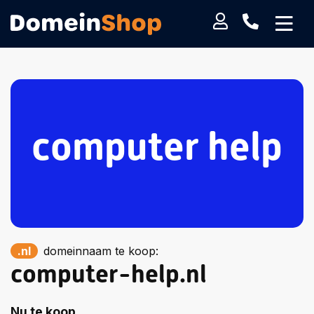
computer help
.nl
domeinnaam te koop:
computer-help.nl
Nu te koop