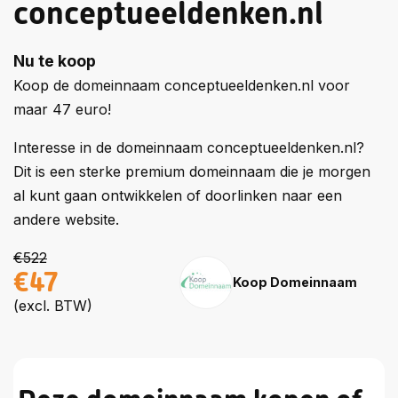
conceptueeldenken.nl
Nu te koop
Koop de domeinnaam conceptueeldenken.nl voor
maar 47 euro!
Interesse in de domeinnaam conceptueeldenken.nl?
Dit is een sterke premium domeinnaam die je morgen
al kunt gaan ontwikkelen of doorlinken naar een
andere website.
€522
€47
Koop Domeinnaam
(excl. BTW)