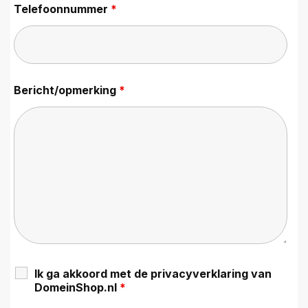
Telefoonnummer
*
Bericht/opmerking
*
Ik ga akkoord met de privacyverklaring van
DomeinShop.nl
*