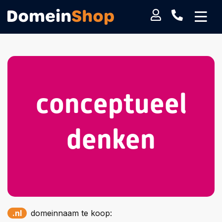
conceptueel
denken
.nl
domeinnaam te koop: