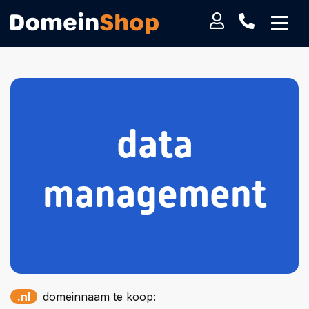
data
management
.nl
domeinnaam te koop: