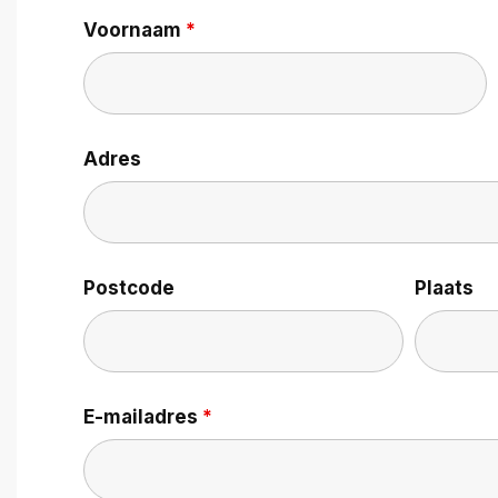
Voornaam
*
Adres
Postcode
Plaats
E-mailadres
*