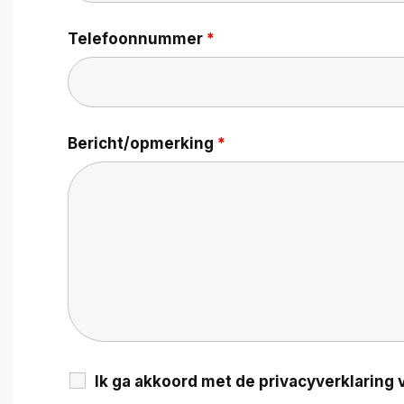
Telefoonnummer
*
Bericht/opmerking
*
Ik ga akkoord met de privacyverklarin