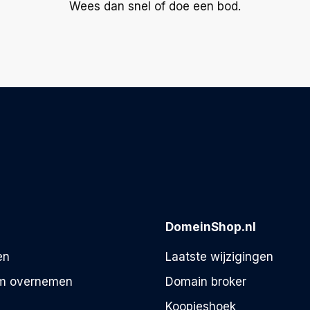
Wees dan snel of doe een bod.
DomeinShop.nl
en
Laatste wijzigingen
m overnemen
Domain broker
Koopjeshoek