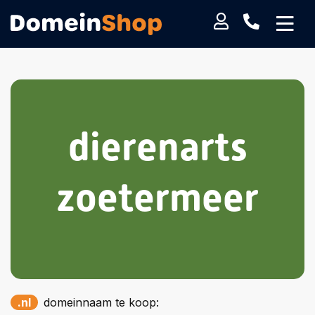
dierenarts
zoetermeer
.nl
domeinnaam te koop: