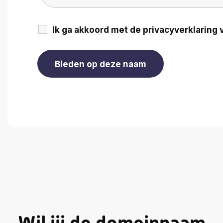
Ik ga akkoord met de privacyverklarin
Wil jij de domeinnaam