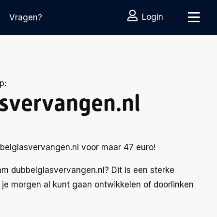
Login
Vragen?
p:
svervangen.nl
elglasvervangen.nl voor maar 47 euro!
am dubbelglasvervangen.nl? Dit is een sterke
e morgen al kunt gaan ontwikkelen of doorlinken