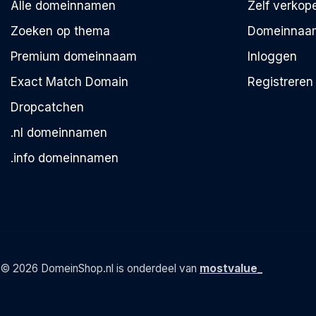
Alle domeinnamen
Zelf verkop
Zoeken op thema
Domeinnaa
Premium domeinnaam
Inloggen
Exact Match Domain
Registreren
Dropcatchen
.nl domeinnamen
.info domeinnamen
© 2026 DomeinShop.nl is onderdeel van
mostvalue_