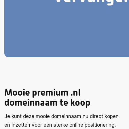
Mooie premium .nl
domeinnaam te koop
Je kunt deze mooie domeinnaam nu direct kopen
en inzetten voor een sterke online positionering.