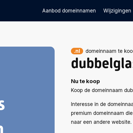
Aanbod domeinnamen
Wijzigingen
.nl
domeinnaam te koo
dubbelgla
Nu te koop
Koop de domeinnaam dubb
s
Interesse in de domeinna
premium domeinnaam die j
n
naar een andere website.