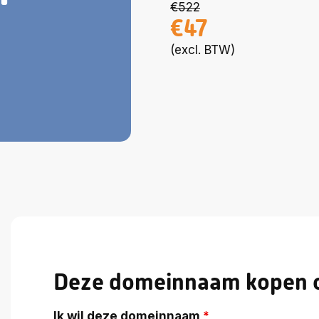
€522
€47
(excl. BTW)
Deze domeinnaam kopen o
Ik wil deze domeinnaam
*