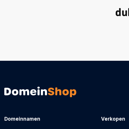
du
Domeinnamen
Verkopen