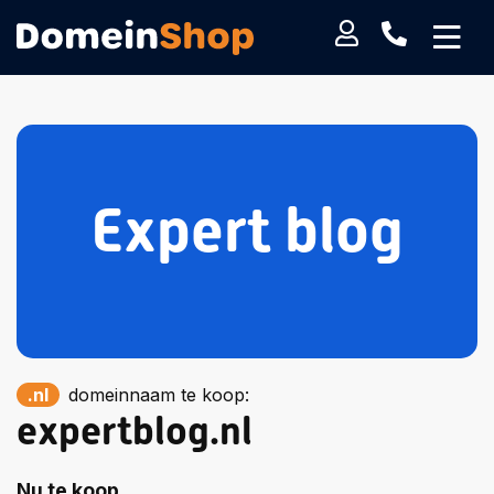
Expert blog
.nl
domeinnaam te koop:
expertblog.nl
Nu te koop