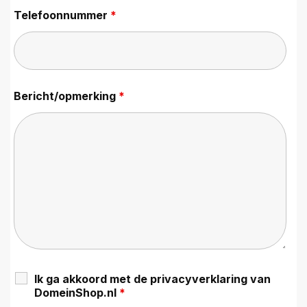
Telefoonnummer
*
Bericht/opmerking
*
Ik ga akkoord met de privacyverklaring van
DomeinShop.nl
*