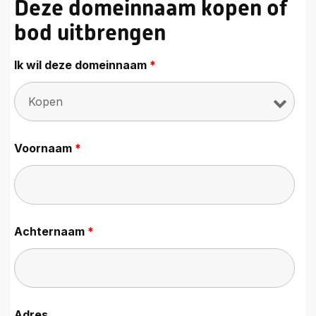
Deze domeinnaam kopen of
bod uitbrengen
Ik wil deze domeinnaam
*
Voornaam
*
Achternaam
*
Adres