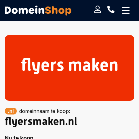
flyers maken
.nl
domeinnaam te koop:
flyersmaken.nl
Nu te koop