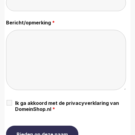
Bericht/opmerking
*
Ik ga akkoord met de privacyverklaring van
DomeinShop.nl
*