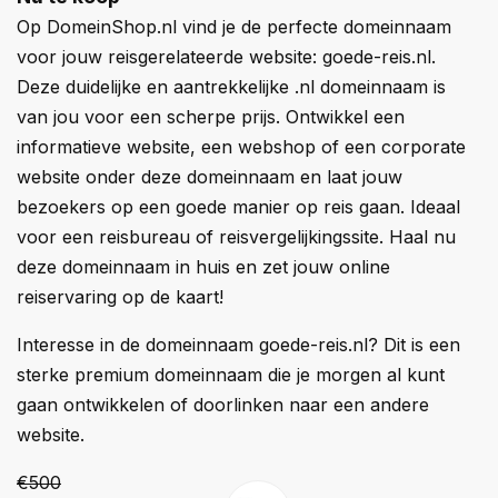
Op DomeinShop.nl vind je de perfecte domeinnaam
voor jouw reisgerelateerde website: goede-reis.nl.
Deze duidelijke en aantrekkelijke .nl domeinnaam is
van jou voor een scherpe prijs. Ontwikkel een
informatieve website, een webshop of een corporate
website onder deze domeinnaam en laat jouw
bezoekers op een goede manier op reis gaan. Ideaal
voor een reisbureau of reisvergelijkingssite. Haal nu
deze domeinnaam in huis en zet jouw online
reiservaring op de kaart!
Interesse in de domeinnaam goede-reis.nl? Dit is een
sterke premium domeinnaam die je morgen al kunt
gaan ontwikkelen of doorlinken naar een andere
website.
€500