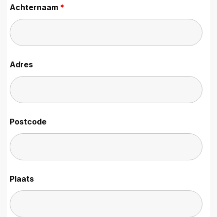
Achternaam
*
Adres
Postcode
Plaats