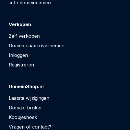
.info domeinnamen
Verkopen
Zelf verkopen
Domeinnaam overnemen
Inloggen
Registreren
DomeinShop.nl
Laatste wijzigingen
Domain broker
Koopjeshoek
Vragen of contact?