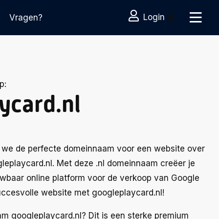
Login
Vragen?
p:
ycard.nl
 we de perfecte domeinnaam voor een website over
leplaycard.nl. Met deze .nl domeinnaam creëer je
wbaar online platform voor de verkoop van Google
uccesvolle website met googleplaycard.nl!
am googleplaycard.nl? Dit is een sterke premium