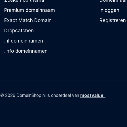
Zoeken op thema
Domeinnaa
Premium domeinnaam
Inloggen
Exact Match Domain
Registreren
Dropcatchen
.nl domeinnamen
.info domeinnamen
© 2026 DomeinShop.nl is onderdeel van
mostvalue_