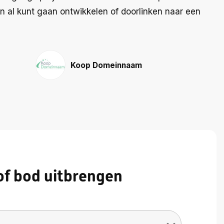
 al kunt gaan ontwikkelen of doorlinken naar een
Koop Domeinnaam
f bod uitbrengen