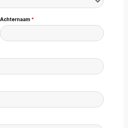
Achternaam
*