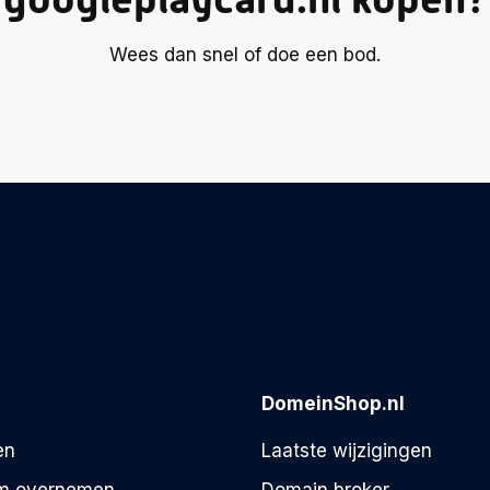
Wees dan snel of doe een bod.
DomeinShop.nl
en
Laatste wijzigingen