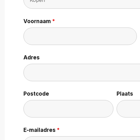
Voornaam
*
Adres
Postcode
Plaats
E-mailadres
*