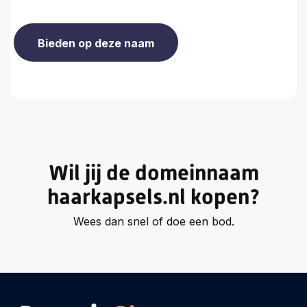
Wil jij de domeinnaam
haarkapsels.nl kopen?
Wees dan snel of doe een bod.