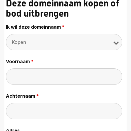
Deze domeinnaam kopen of
bod uitbrengen
Ik wil deze domeinnaam
*
Voornaam
*
Achternaam
*
Adres