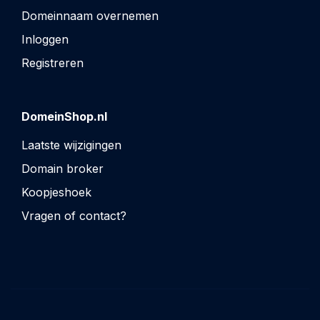
Domeinnaam overnemen
Inloggen
Registreren
DomeinShop.nl
Laatste wijzigingen
Domain broker
Koopjeshoek
Vragen of contact?