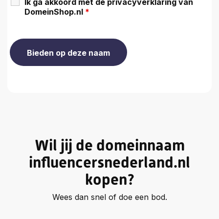
Ik ga akkoord met de privacyverklaring van
DomeinShop.nl
*
Wil jij de domeinnaam
influencersnederland.nl
kopen?
Wees dan snel of doe een bod.