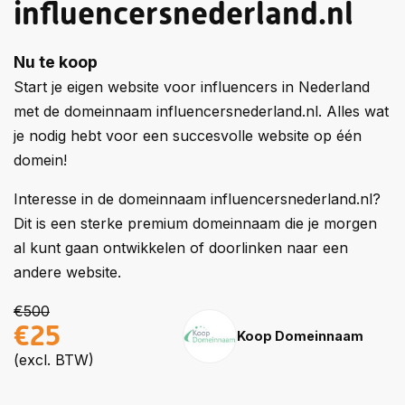
influencersnederland.nl
Nu te koop
Start je eigen website voor influencers in Nederland
met de domeinnaam influencersnederland.nl. Alles wat
je nodig hebt voor een succesvolle website op één
domein!
Interesse in de domeinnaam influencersnederland.nl?
Dit is een sterke premium domeinnaam die je morgen
al kunt gaan ontwikkelen of doorlinken naar een
andere website.
€500
€25
Koop Domeinnaam
(excl. BTW)