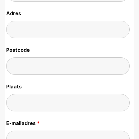
Adres
Postcode
Plaats
E-mailadres
*