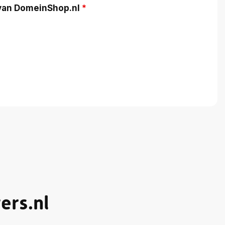
g van DomeinShop.nl
*
ers.nl