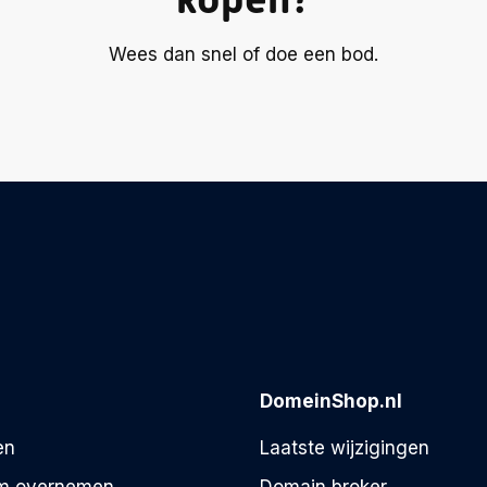
Wees dan snel of doe een bod.
DomeinShop.nl
en
Laatste wijzigingen