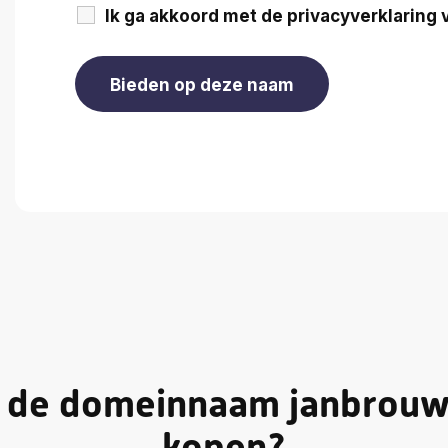
Ik ga akkoord met de privacyverklarin
ij de domeinnaam janbrouw
kopen?