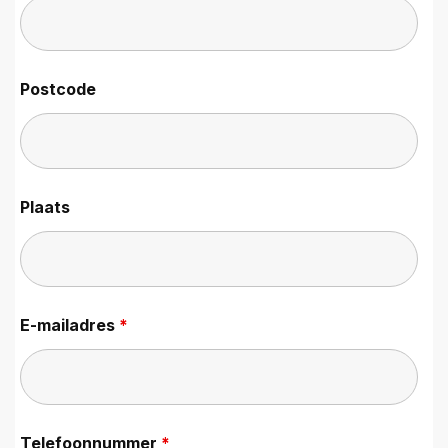
Postcode
Plaats
E-mailadres
*
Telefoonnummer
*