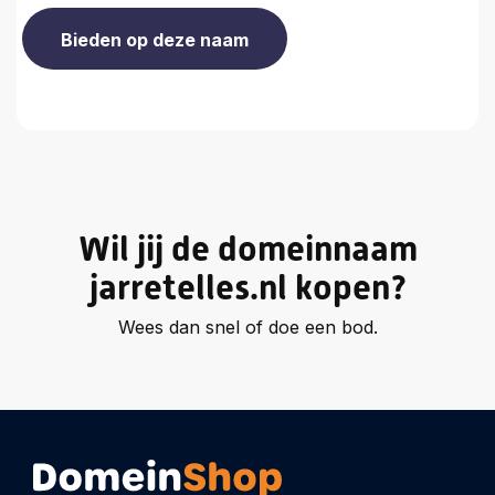
Wil jij de domeinnaam
jarretelles.nl kopen?
Wees dan snel of doe een bod.