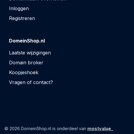
Inloggen
Registreren
DomeinShop.nl
Laatste wijzigingen
Domain broker
Koopjeshoek
Vragen of contact?
© 2026 DomeinShop.nl is onderdeel van
mostvalue_