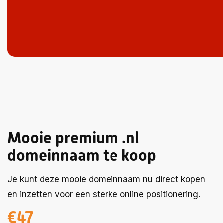
Mooie premium .nl
domeinnaam te koop
Je kunt deze mooie domeinnaam nu direct kopen
en inzetten voor een sterke online positionering.
€47