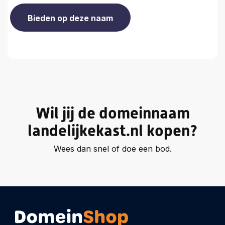
Wil jij de domeinnaam
landelijkekast.nl kopen?
Wees dan snel of doe een bod.