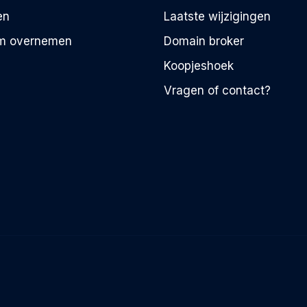
en
Laatste wijzigingen
m overnemen
Domain broker
Koopjeshoek
Vragen of contact?