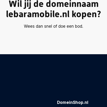
Wil jij de domeinnaam
lebaramobile.nl kopen?
Wees dan snel of doe een bod.
DomeinShop.nl