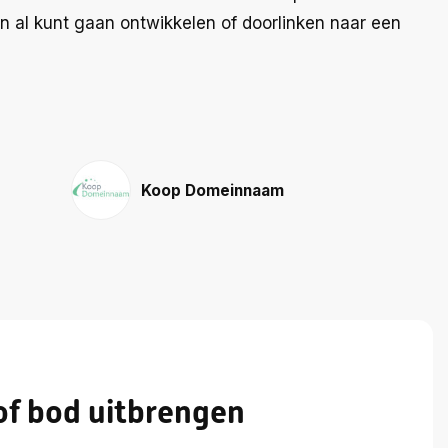
 al kunt gaan ontwikkelen of doorlinken naar een
Koop Domeinnaam
f bod uitbrengen