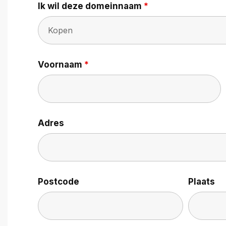
Ik wil deze domeinnaam
*
Voornaam
*
Adres
Postcode
Plaats