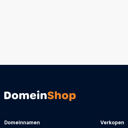
Domeinnamen
Verkopen