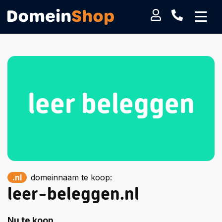
leer beleggen
.nl
domeinnaam te koop:
leer-beleggen.nl
Nu te koop