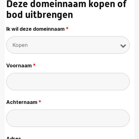
Deze domeinnaam kopen of
bod uitbrengen
Ik wil deze domeinnaam
*
Voornaam
*
Achternaam
*
Adres