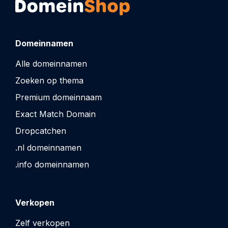
Domeinnamen
Alle domeinnamen
Zoeken op thema
Premium domeinnaam
Exact Match Domain
Dropcatchen
.nl domeinnamen
.info domeinnamen
Verkopen
Zelf verkopen