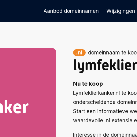
Aanbod domeinnamen
Wijzigingen
.nl
domeinnaam te koo
lymfeklier
Nu te koop
Lymfeklierkanker.nl te ko
nker
onderscheidende domeinna
Start een informatieve we
waardevolle .nl extensie e
Interesse in de domeinnaa