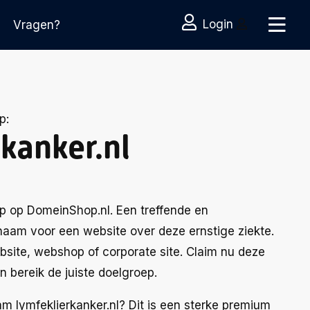
Login
Vragen?
p:
kanker.nl
op op DomeinShop.nl. Een treffende en
am voor een website over deze ernstige ziekte.
bsite, webshop of corporate site. Claim nu deze
n bereik de juiste doelgroep.
m lymfeklierkanker.nl? Dit is een sterke premium