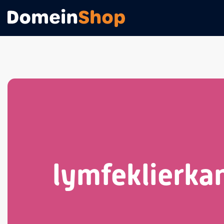
lymfeklierka