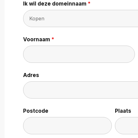
Ik wil deze domeinnaam
*
Voornaam
*
Adres
Postcode
Plaats