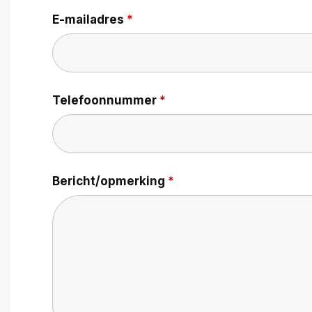
E-mailadres
*
Telefoonnummer
*
Bericht/opmerking
*