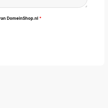
g van DomeinShop.nl
*