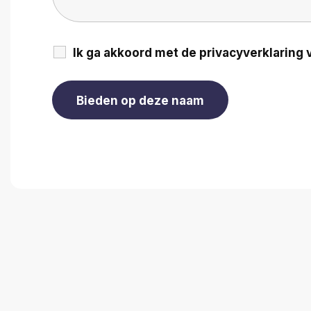
Ik ga akkoord met de privacyverklarin