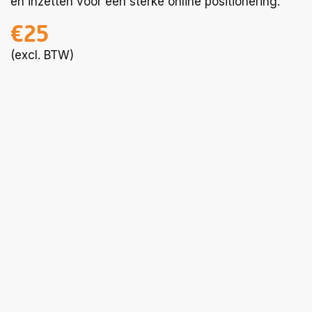
en inzetten voor een sterke online positionering.
€25
(excl. BTW)