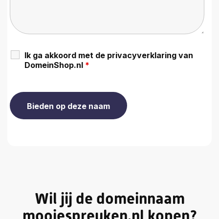
Ik ga akkoord met de privacyverklaring van
DomeinShop.nl
*
Wil jij de domeinnaam
mooiespreuken.nl kopen?