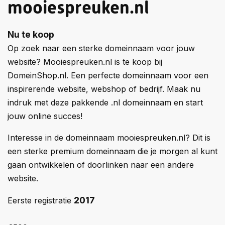
mooiespreuken.nl
Nu te koop
Op zoek naar een sterke domeinnaam voor jouw
website? Mooiespreuken.nl is te koop bij
DomeinShop.nl. Een perfecte domeinnaam voor een
inspirerende website, webshop of bedrijf. Maak nu
indruk met deze pakkende .nl domeinnaam en start
jouw online succes!
Interesse in de domeinnaam mooiespreuken.nl? Dit is
een sterke premium domeinnaam die je morgen al kunt
gaan ontwikkelen of doorlinken naar een andere
website.
2017
Eerste registratie