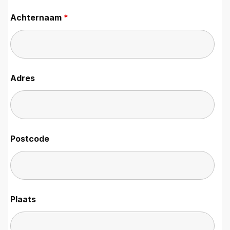
Achternaam
*
Adres
Postcode
Plaats