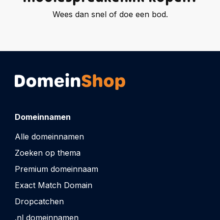
Wees dan snel of doe een bod.
Domeinnamen
Alle domeinnamen
Zoeken op thema
Premium domeinnaam
Exact Match Domain
Dropcatchen
.nl domeinnamen