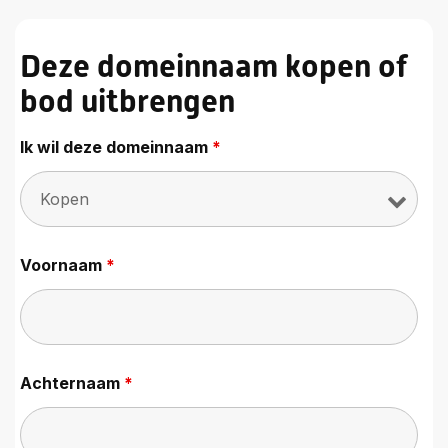
Deze domeinnaam kopen of
bod uitbrengen
Ik wil deze domeinnaam
*
Voornaam
*
Achternaam
*