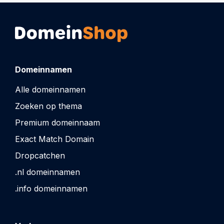
Domeinnamen
Alle domeinnamen
Zoeken op thema
Premium domeinnaam
Exact Match Domain
Dropcatchen
.nl domeinnamen
.info domeinnamen