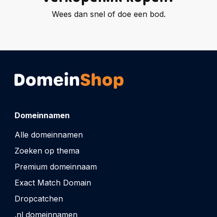
Wees dan snel of doe een bod.
Domeinnamen
Alle domeinnamen
Zoeken op thema
Premium domeinnaam
Exact Match Domain
Dropcatchen
.nl domeinnamen