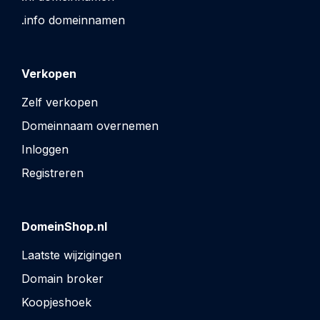
.info domeinnamen
Verkopen
Zelf verkopen
Domeinnaam overnemen
Inloggen
Registreren
DomeinShop.nl
Laatste wijzigingen
Domain broker
Koopjeshoek