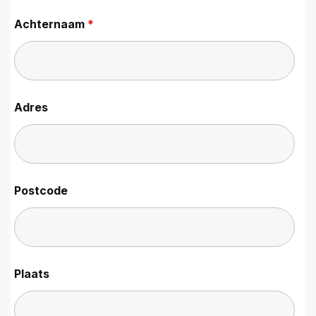
Achternaam
*
Adres
Postcode
Plaats