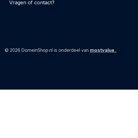
Vragen of contact?
© 2026 DomeinShop.nl is onderdeel van
mostvalue_