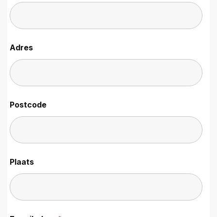
Adres
Postcode
Plaats