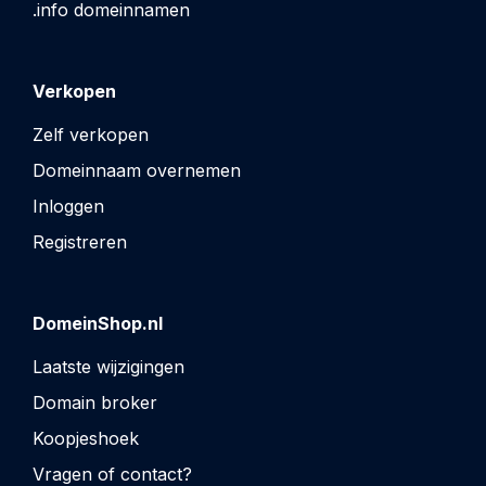
.info domeinnamen
Verkopen
Zelf verkopen
Domeinnaam overnemen
Inloggen
Registreren
DomeinShop.nl
Laatste wijzigingen
Domain broker
Koopjeshoek
Vragen of contact?