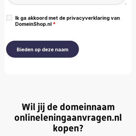
Ik ga akkoord met de privacyverklaring van
DomeinShop.nl
*
Wil jij de domeinnaam
onlineleningaanvragen.nl
kopen?