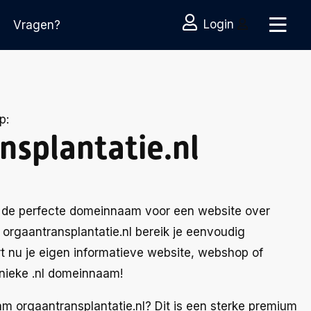
Login
Vragen?
p:
nsplantatie.nl
 de perfecte domeinnaam voor een website over
 orgaantransplantatie.nl bereik je eenvoudig
rt nu je eigen informatieve website, webshop of
unieke .nl domeinnaam!
m orgaantransplantatie.nl? Dit is een sterke premium