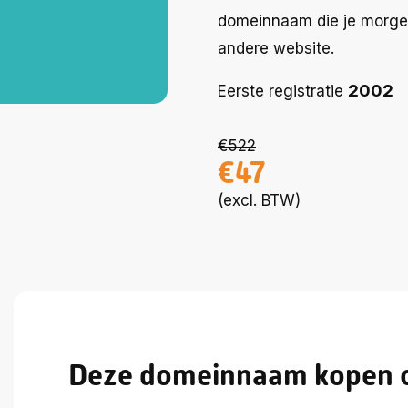
domeinnaam die je morgen
andere website.
2002
Eerste registratie
€522
€47
(excl. BTW)
Deze domeinnaam kopen o