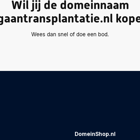
Wil jij de domeinnaam
gaantransplantatie.nl kop
Wees dan snel of doe een bod.
DomeinShop.nl