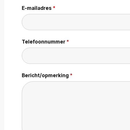
E-mailadres
*
Telefoonnummer
*
Bericht/opmerking
*