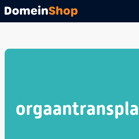
orgaantranspla