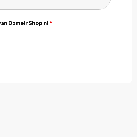
g van DomeinShop.nl
*