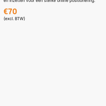
en inzetten voor een sterke online positionering.
€70
(excl. BTW)