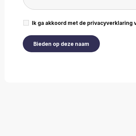
Ik ga akkoord met de privacyverklarin