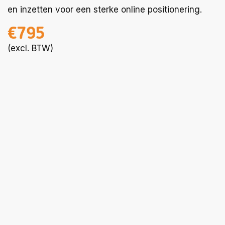
en inzetten voor een sterke online positionering.
€795
(excl. BTW)