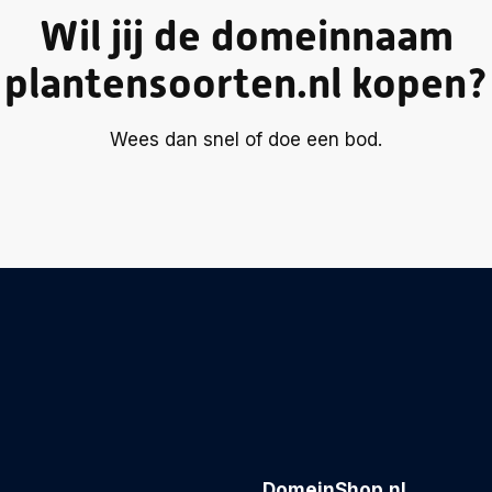
Wil jij de domeinnaam
plantensoorten.nl kopen?
Wees dan snel of doe een bod.
DomeinShop.nl