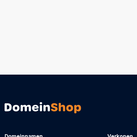
Domeinnamen
Verkopen