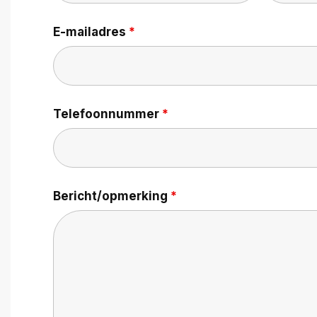
E-mailadres
*
Telefoonnummer
*
Bericht/opmerking
*