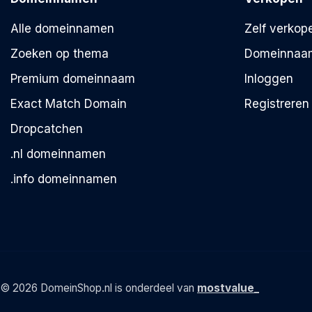
Alle domeinnamen
Zelf verkop
Zoeken op thema
Domeinnaa
Premium domeinnaam
Inloggen
Exact Match Domain
Registreren
Dropcatchen
.nl domeinnamen
.info domeinnamen
© 2026 DomeinShop.nl is onderdeel van
mostvalue_