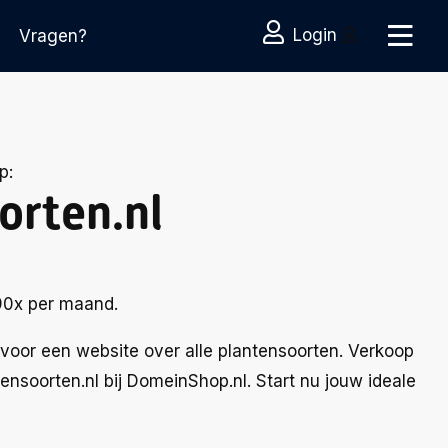
Login
Vragen?
p:
orten.nl
90x per maand.
oor een website over alle plantensoorten. Verkoop
soorten.nl bij DomeinShop.nl. Start nu jouw ideale