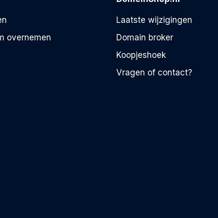
en
Laatste wijzigingen
m overnemen
Domain broker
Koopjeshoek
Vragen of contact?