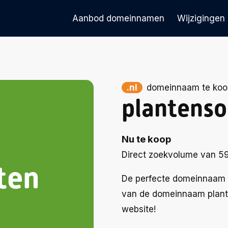
Aanbod domeinnamen
Wijzigingen
.nl
domeinnaam te koo
plantenso
Nu te koop
Direct zoekvolume van 5
ten
De perfecte domeinnaam v
van de domeinnaam planten
website!