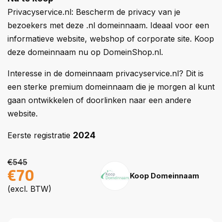
Privacyservice.nl: Bescherm de privacy van je
bezoekers met deze .nl domeinnaam. Ideaal voor een
informatieve website, webshop of corporate site. Koop
deze domeinnaam nu op DomeinShop.nl.
Interesse in de domeinnaam privacyservice.nl? Dit is
een sterke premium domeinnaam die je morgen al kunt
gaan ontwikkelen of doorlinken naar een andere
website.
2024
Eerste registratie
€545
€70
Koop Domeinnaam
(excl. BTW)