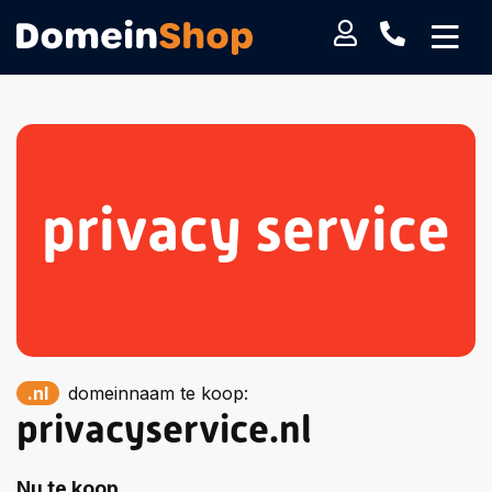
privacy service
.nl
domeinnaam te koop:
privacyservice.nl
Nu te koop