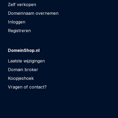
Zelf verkopen
Domeinnaam overnemen
Inloggen
Registreren
DomeinShop.nl
Laatste wijzigingen
Domain broker
Koopjeshoek
Vragen of contact?