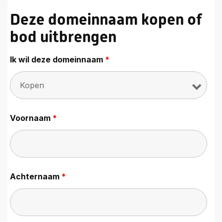
Deze domeinnaam kopen of
bod uitbrengen
Ik wil deze domeinnaam
*
Voornaam
*
Achternaam
*