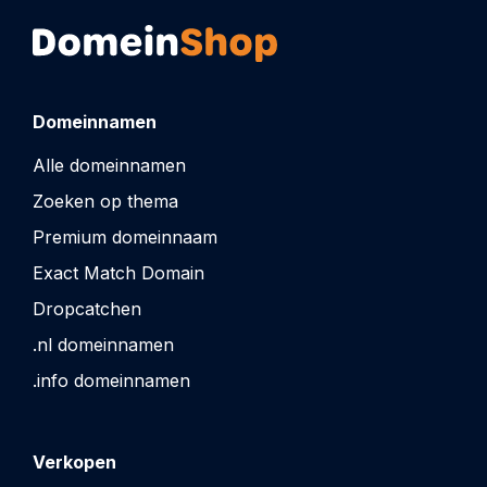
Domeinnamen
Alle domeinnamen
Zoeken op thema
Premium domeinnaam
Exact Match Domain
Dropcatchen
.nl domeinnamen
.info domeinnamen
Verkopen