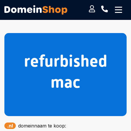
refurbished
mac
.nl
domeinnaam te koop: