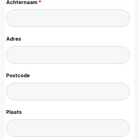
Achternaam
*
Adres
Postcode
Plaats