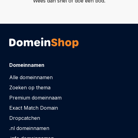
Wees dan snel of doe een bod.
Domeinnamen
Alle domeinnamen
Zoeken op thema
Premium domeinnaam
Exact Match Domain
Dropcatchen
.nl domeinnamen