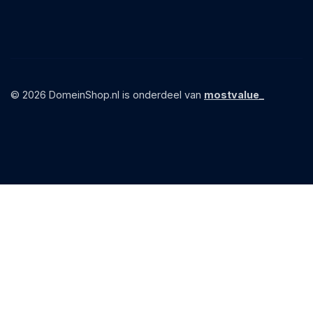
© 2026 DomeinShop.nl is onderdeel van
mostvalue_