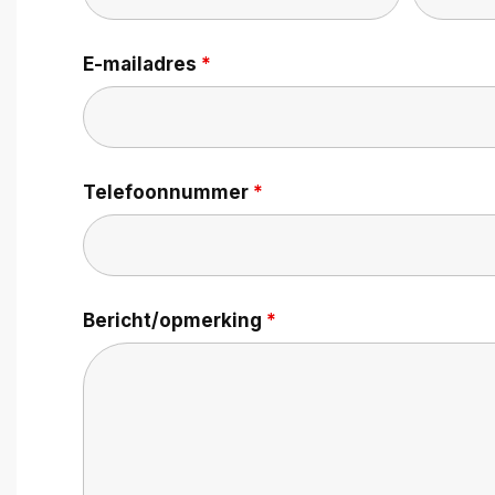
E-mailadres
*
Telefoonnummer
*
Bericht/opmerking
*