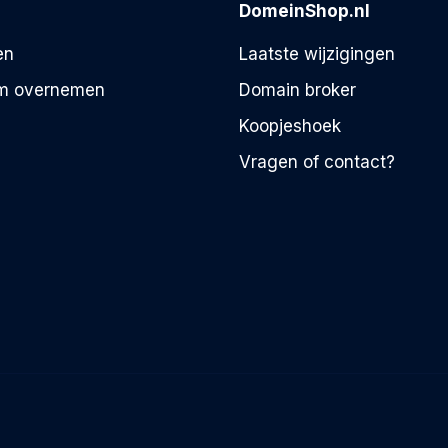
DomeinShop.nl
en
Laatste wijzigingen
m overnemen
Domain broker
Koopjeshoek
Vragen of contact?