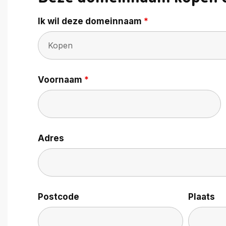
Ik wil deze domeinnaam
*
Voornaam
*
Adres
Postcode
Plaats