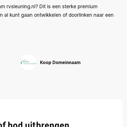
m rvsleuning.nl? Dit is een sterke premium
 al kunt gaan ontwikkelen of doorlinken naar een
Koop Domeinnaam
f bod uitbrengen