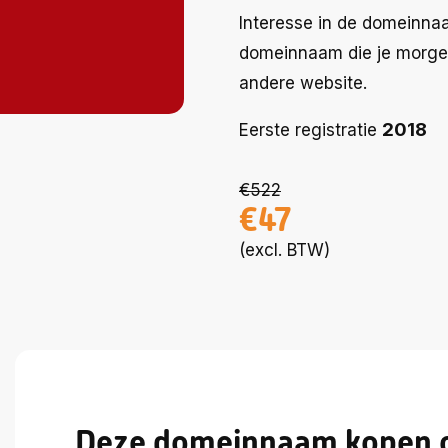
Interesse in de domeinnaa
domeinnaam die je morgen
andere website.
2018
Eerste registratie
€522
€47
(excl. BTW)
Deze domeinnaam kopen o