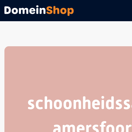
schoonheidss
amersfoor