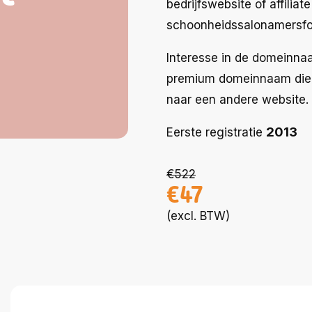
bedrijfswebsite of affilia
schoonheidssalonamersfoo
Interesse in de domeinnaa
premium domeinnaam die j
naar een andere website.
2013
Eerste registratie
€522
€47
(excl. BTW)