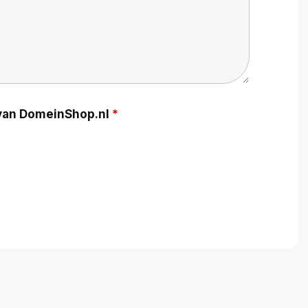
g van DomeinShop.nl
*