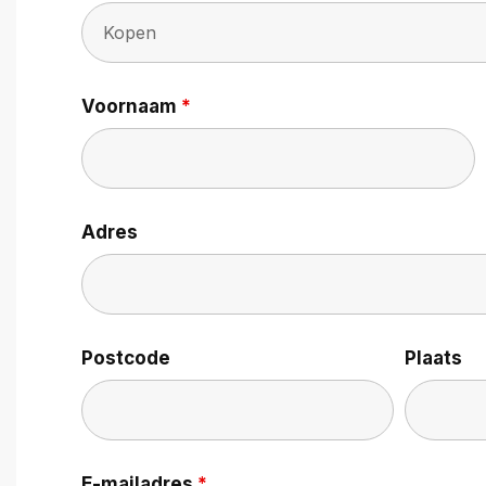
Voornaam
*
Adres
Postcode
Plaats
E-mailadres
*