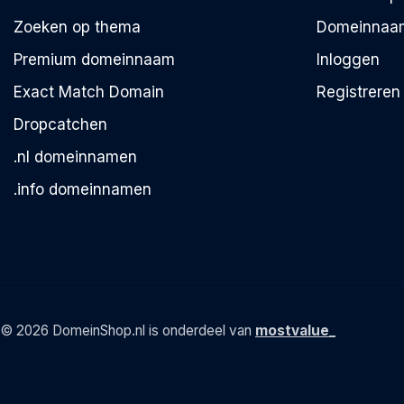
Zoeken op thema
Domeinnaa
Premium domeinnaam
Inloggen
Exact Match Domain
Registreren
Dropcatchen
.nl domeinnamen
.info domeinnamen
© 2026 DomeinShop.nl is onderdeel van
mostvalue_