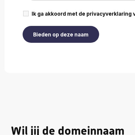
Ik ga akkoord met de privacyverklarin
Wil jij de domeinnaam