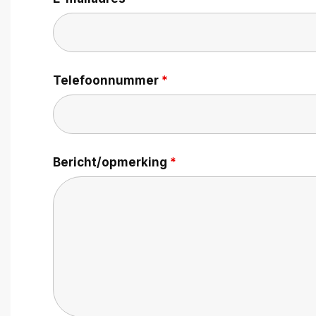
Telefoonnummer
*
Bericht/opmerking
*