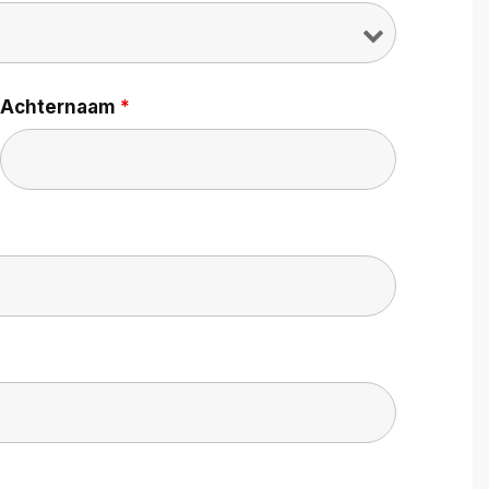
Achternaam
*