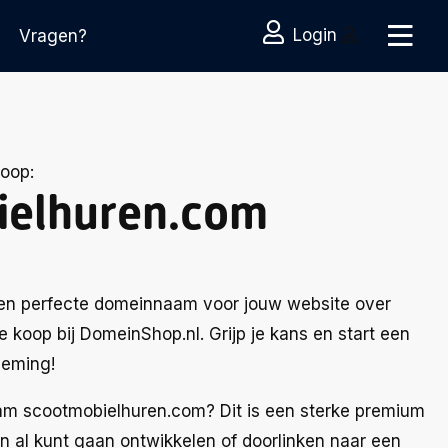
Login
Vragen?
oop:
ielhuren.com
en perfecte domeinnaam voor jouw website over
e koop bij DomeinShop.nl. Grijp je kans en start een
neming!
am scootmobielhuren.com? Dit is een sterke premium
 al kunt gaan ontwikkelen of doorlinken naar een