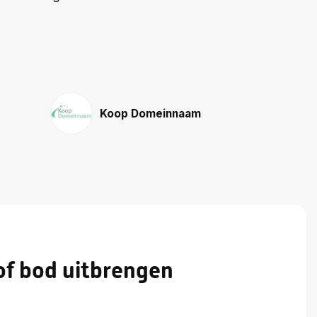
Koop Domeinnaam
f bod uitbrengen