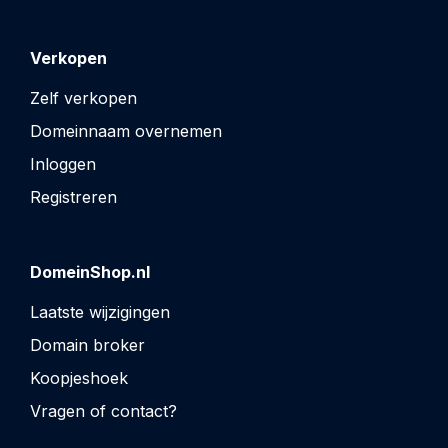
Verkopen
Zelf verkopen
Domeinnaam overnemen
Inloggen
Registreren
DomeinShop.nl
Laatste wijzigingen
Domain broker
Koopjeshoek
Vragen of contact?