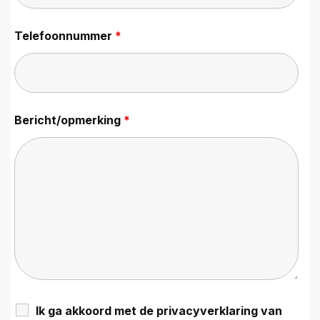
Telefoonnummer
*
Bericht/opmerking
*
Ik ga akkoord met de privacyverklaring van