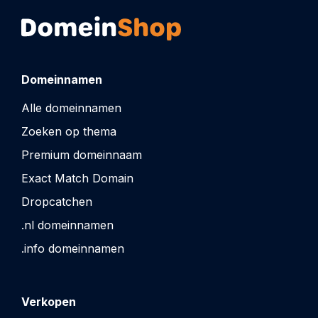
Domeinnamen
Alle domeinnamen
Zoeken op thema
Premium domeinnaam
Exact Match Domain
Dropcatchen
.nl domeinnamen
.info domeinnamen
Verkopen