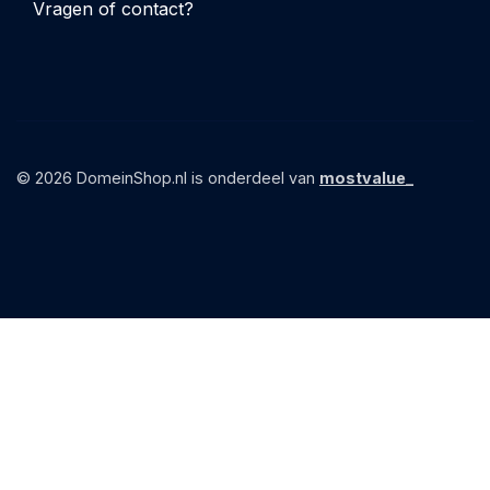
Vragen of contact?
© 2026 DomeinShop.nl is onderdeel van
mostvalue_