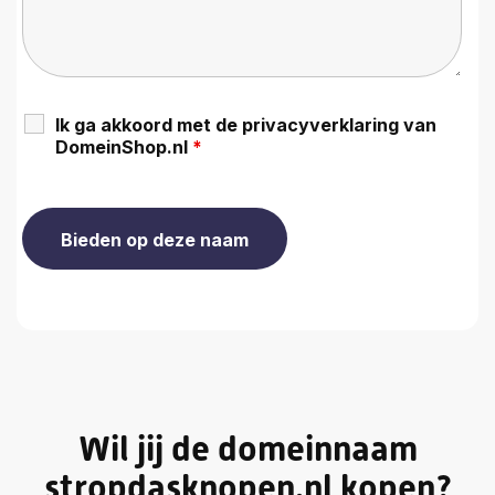
Ik ga akkoord met de privacyverklaring van
DomeinShop.nl
*
Wil jij de domeinnaam
stropdasknopen.nl kopen?