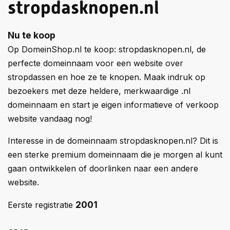
stropdasknopen.nl
Nu te koop
Op DomeinShop.nl te koop: stropdasknopen.nl, de
perfecte domeinnaam voor een website over
stropdassen en hoe ze te knopen. Maak indruk op
bezoekers met deze heldere, merkwaardige .nl
domeinnaam en start je eigen informatieve of verkoop
website vandaag nog!
Interesse in de domeinnaam stropdasknopen.nl? Dit is
een sterke premium domeinnaam die je morgen al kunt
gaan ontwikkelen of doorlinken naar een andere
website.
2001
Eerste registratie